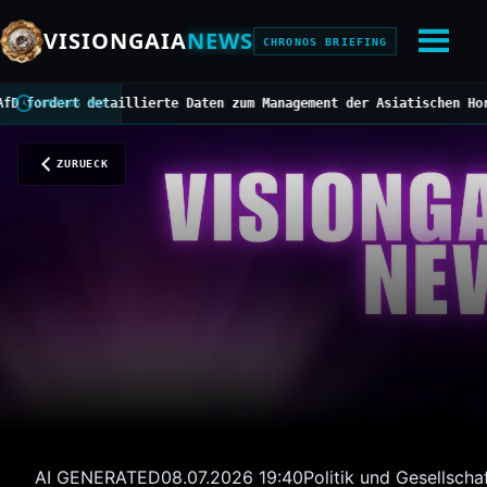
VISIONGAIA
NEWS
CHRONOS BRIEFING
dert detaillierte Daten zum Management der Asiatischen Hornisse
/
CHRONOS BUS
ZURUECK
AI GENERATED
08.07.2026 19:40
Politik und Gesellscha