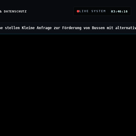
& DATENSCHUTZ
LIVE SYSTEM
03:46:17
rage zur Förderung von Bussen mit alternativen Antrieben
///
Bunde