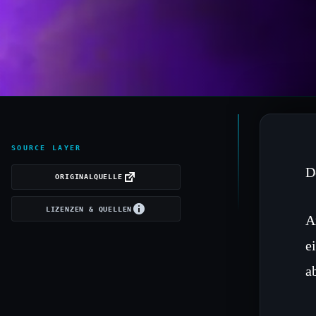
SOURCE LAYER
D
ORIGINALQUELLE
LIZENZEN & QUELLEN
A
e
a