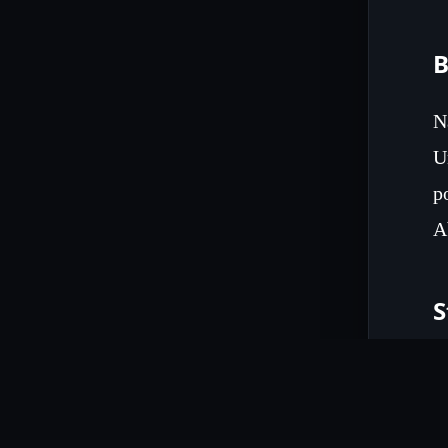
B
N
U
p
A
S
D
d
z