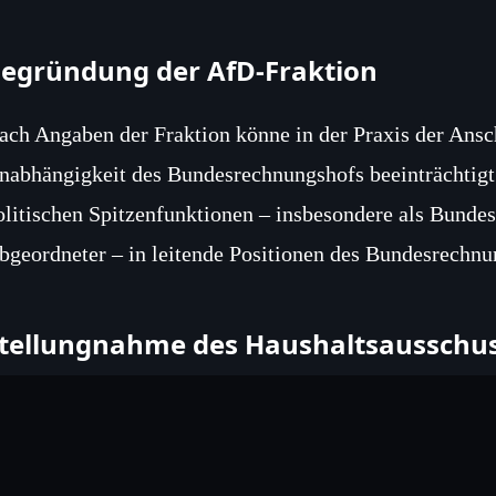
egründung der AfD‑Fraktion
ach Angaben der Fraktion könne in der Praxis der Ansch
nabhängigkeit des Bundesrechnungshofs beeinträchtigt
olitischen Spitzenfunktionen – insbesondere als Bundes
bgeordneter – in leitende Positionen des Bundesrechnu
tellungnahme des Haushaltsausschu
er Haushaltsausschuss begründete seine Empfehlung, d
ie bestehende Rechtslage des Bundesrechnungshofs unve
usätzlichen Regelungen eingeführt werden, die den Au