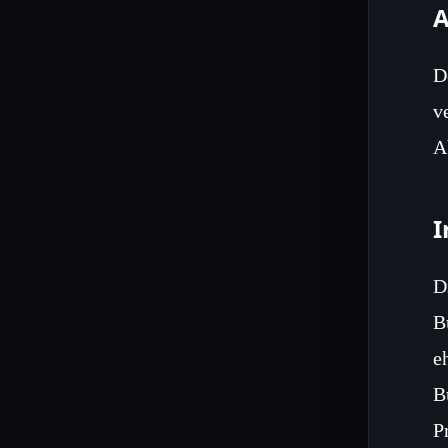
A
D
v
A
I
D
B
e
B
P