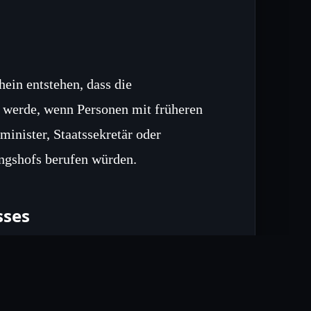
ein entstehen, dass die
 werde, wenn Personen mit früheren
minister, Staatssekretär oder
ngshofs berufen würden.
sses
en Gesetzentwurf abzulehnen, damit
rändert bleibt und keine
swahlprozess verkomplizieren