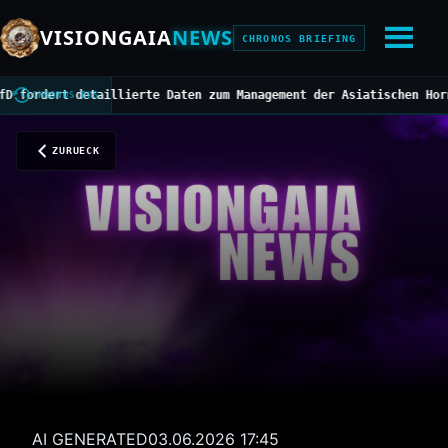
VISIONGAIA
NEWS
CHRONOS BRIEFING
dert detaillierte Daten zum Management der Asiatischen Hornisse
/
CHRONOS BUS
ZURUECK
AI GENERATED
03.06.2026 17:45