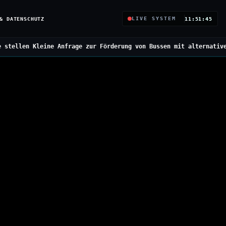
& DATENSCHUTZ
LIVE SYSTEM
11:51:46
rage zur Förderung von Bussen mit alternativen Antrieben
///
Bunde