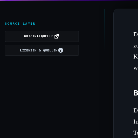
SOURCE LAYER
D
ORIGINALQUELLE
z
LIZENZEN & QUELLEN
K
w
B
D
I
T