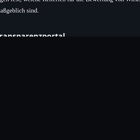
aßgeblich sind.
ransparenzportal
ie Bundesregierung verweist auf das Transparenzportal
nteressierte Akteure nach bereits evaluierten Projekten f
etaillierte Informationen zu Zielsetzungen, Indikatoren
rojektübersicht seit 2020
m Anhang der Antwort wurden die seit dem 1. Januar 20
rojekte in Namibia aufgelistet. Dazu gehören ein Auss