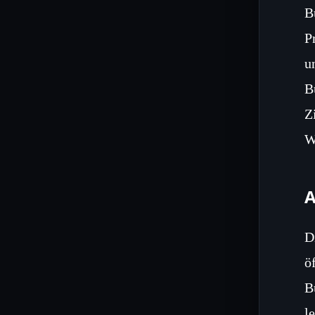
B
P
u
B
Z
W
A
D
ö
B
l