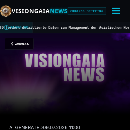
VISIONGAIA
NEWS
CHRONOS BRIEFING
dert detaillierte Daten zum Management der Asiatischen Hornisse
/
CHRONOS BUS
ZURUECK
AI GENERATED
09.07.2026 11:00