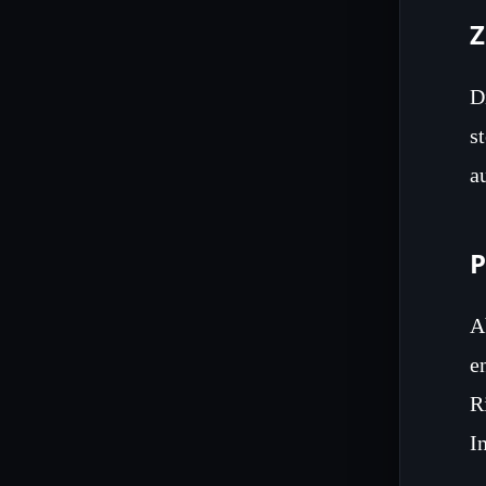
Z
D
s
a
P
A
e
R
I