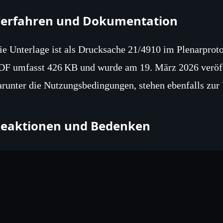
erfahren und Dokumentation
ie Unterlage ist als Drucksache 21/4910 im Plenarproto
DF umfasst 426 KB und wurde am 19. März 2026 veröff
arunter die Nutzungsbedingungen, stehen ebenfalls zur
eaktionen und Bedenken
inige Abgeordnete äußerten Bedenken bezüglich der fin
ine detaillierte Kostenaufstellung. Datenschutzexperten 
ontrolle bei der Datenmigration fordern.