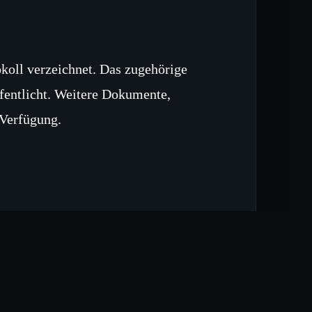
koll verzeichnet. Das zugehörige
entlicht. Weitere Dokumente,
 Verfügung.
anziellen Belastung und forderten
wurden zitiert, die eine strengere