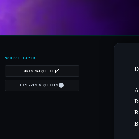
SOURCE LAYER
D
ORIGINALQUELLE
LIZENZEN & QUELLEN
A
R
B
B