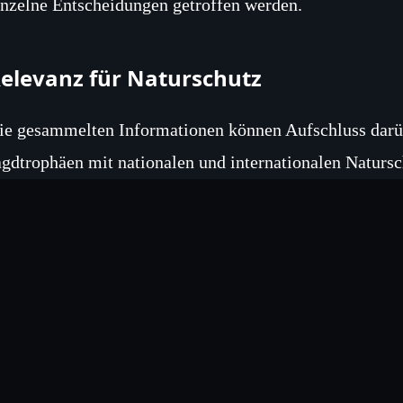
inzelne Entscheidungen getroffen werden.
elevanz für Naturschutz
ie gesammelten Informationen können Aufschluss darüb
agdtrophäen mit nationalen und internationalen Naturs
xperten zufolge könnte eine transparente Dokumentati
rtenschutzmaßnahmen unterstützen.
eitere Schritte der Fraktion
ach Erhalt der Auskünfte plant die Fraktion, die Ergeb
u thematisieren und gegebenenfalls legislative Initiativ