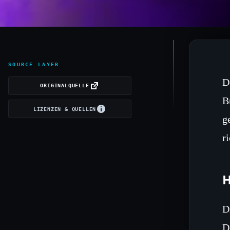
SOURCE LAYER
D
ORIGINALQUELLE
B
LIZENZEN & QUELLEN
g
r
H
D
D