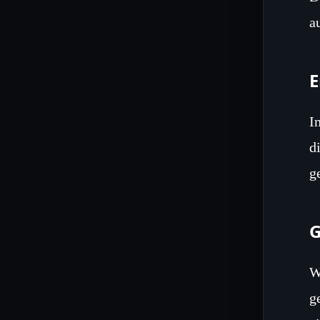
a
E
I
d
g
G
W
g