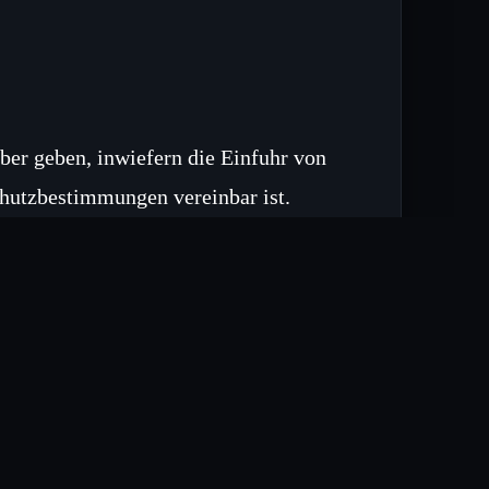
er geben, inwiefern die Einfuhr von
chutzbestimmungen vereinbar ist.
on die Durchsetzung von
nisse im parlamentarischen Diskurs
en zu prüfen, um die