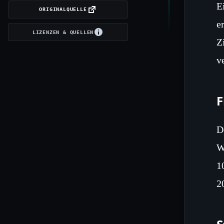
E
ORIGINALQUELLE
e
LIZENZEN & QUELLEN
Z
v
F
D
W
1
2