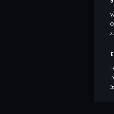
S
W
O
z
E
D
D
I
E