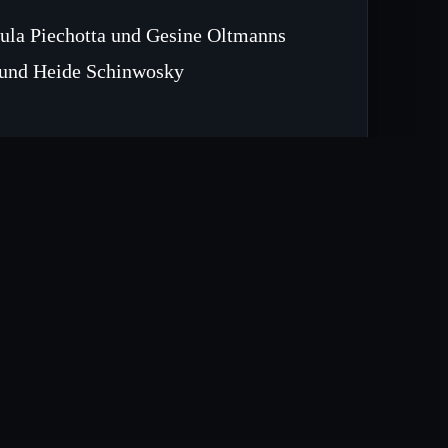
ula Piechotta und Gesine Oltmanns
e und Heide Schinwosky
 als Mitglieder vor. Für die
einert benannt.
en 21/6892 bis 21/6895 im