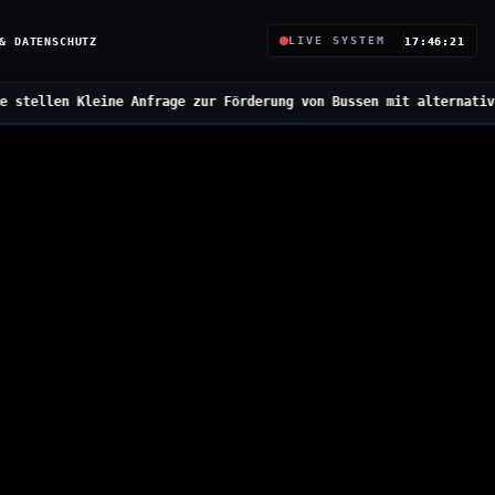
& DATENSCHUTZ
LIVE SYSTEM
17:46:22
frage zur Förderung von Bussen mit alternativen Antrieben
///
Bund