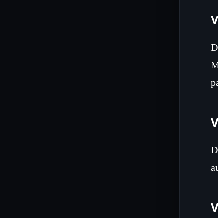
V
D
M
p
V
D
a
V