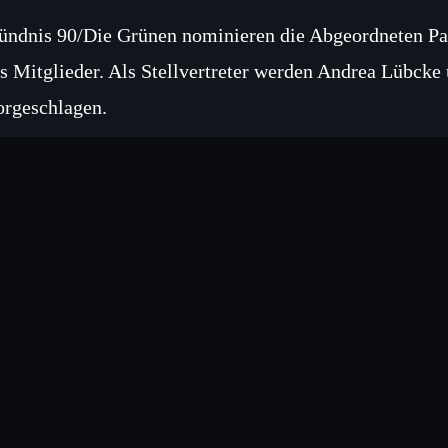
ündnis 90/Die Grünen nominieren die Abgeordneten Pa
ls Mitglieder. Als Stellvertreter werden Andrea Lübck
orgeschlagen.
orschlag der Linken
ie Linksfraktion schlägt David Schliesing und Petra Pau
tellvertretung werden Dietmar Bartsch und Burkhard Kl
erfahren und Dokumentation
ie jeweiligen Wahlvorschläge sind unter den Dokument