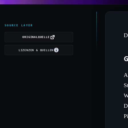
SOURCE LAYER
D
ORIGINALQUELLE
LIZENZEN & QUELLEN
G
A
S
W
D
P