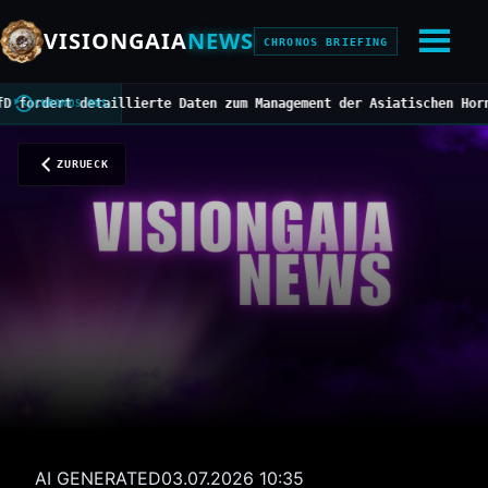
VISIONGAIA
NEWS
CHRONOS BRIEFING
ert detaillierte Daten zum Management der Asiatischen Hornisse
//
CHRONOS BUS
ZURUECK
AI GENERATED
03.07.2026 10:35