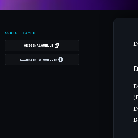
SOURCE LAYER
D
ORIGINALQUELLE
LIZENZEN & QUELLEN
D
D
(
D
B