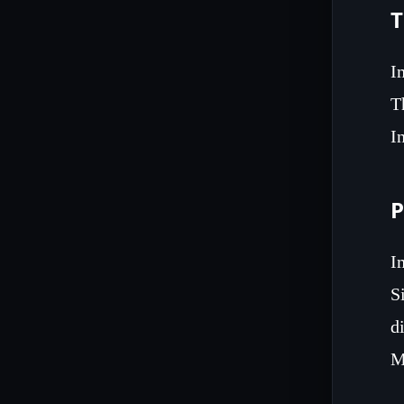
T
I
T
I
P
I
S
d
M