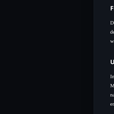
F
D
d
w
U
I
M
n
e