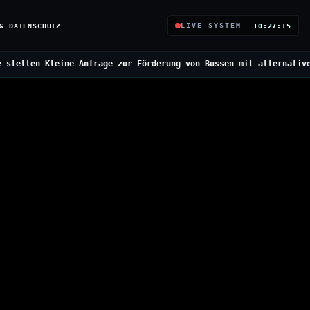
& DATENSCHUTZ
LIVE SYSTEM
10:27:16
e zur Förderung von Bussen mit alternativen Antrieben
///
Bundesre