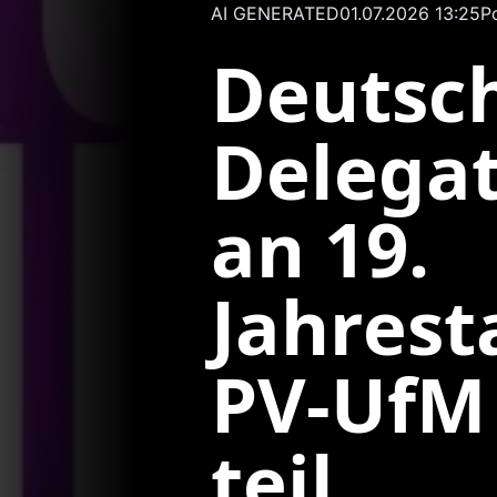
AI GENERATED
01.07.2026 13:25
P
Deutsc
Delega
an 19.
Jahrest
PV-UfM 
teil