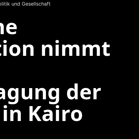
olitik und Gesellschaft
he
tion nimmt
agung der
in Kairo