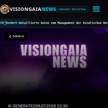
VISIONGAIA
NEWS
CHRONOS BRIEFING
dert detaillierte Daten zum Management der Asiatischen Hornisse
/
CHRONOS BUS
ZURUECK
AI GENERATED
06.07.2026 22:30