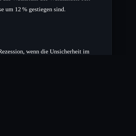
se um 12 % gestiegen sind.
 Rezession, wenn die Unsicherheit im
rkte diplomatische Bemühungen, um
n
Bekämpfung bis zum Jahresende auf
äche mit internationalen Partnern