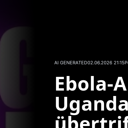
AI GENERATED
02.06.2026 21:15
P
Ebola-A
Uganda
übertrif