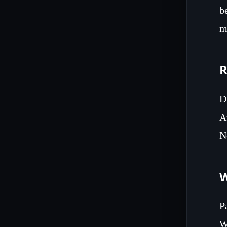
b
m
R
D
A
N
W
P
W