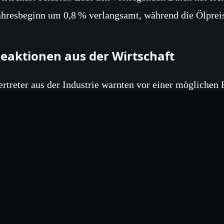
ahresbeginn um 0,8 % verlangsamt, während die Ölprei
eaktionen aus der Wirtschaft
ertreter aus der Industrie warnten vor einer möglichen
ahen Osten nicht rasch abklinge. Sie forderten verstä
ie Lieferketten zu stabilisieren.
usblick und Handlungsempfehlunge
ie Kommission plant, die Finanzmittel für die Ebola-
2 Millionen Euro zu erhöhen. Gleichzeitig sollen Gespr