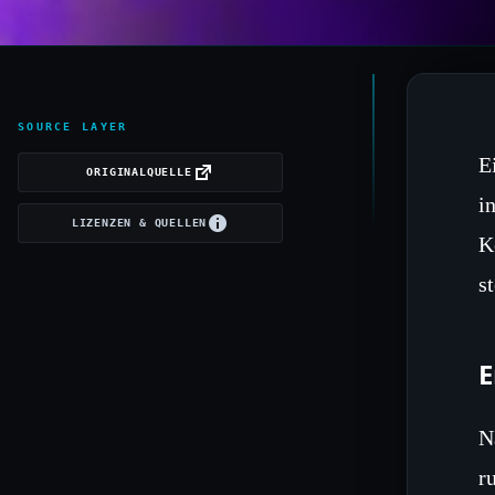
SOURCE LAYER
E
ORIGINALQUELLE
i
LIZENZEN & QUELLEN
K
s
E
N
r