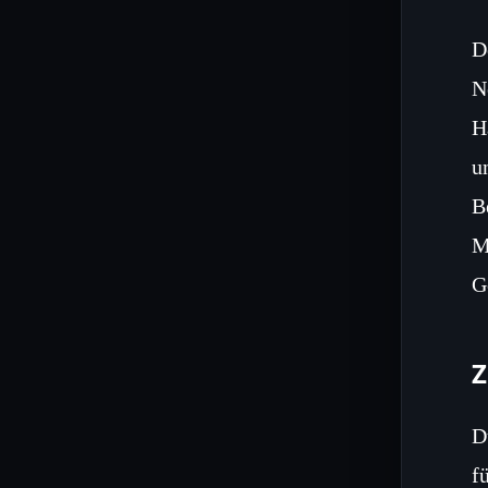
D
N
H
u
B
M
G
Z
D
f