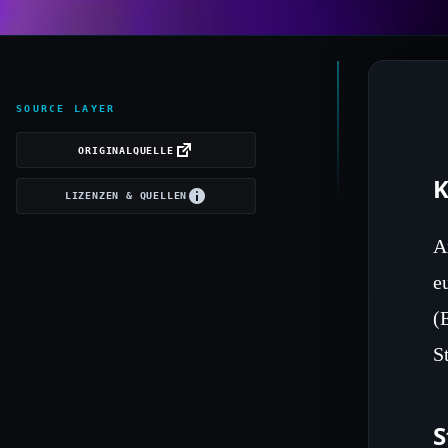
SOURCE LAYER
ORIGINALQUELLE
K
LIZENZEN & QUELLEN
A
e
(
S
S