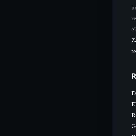
u
r
e
Z
t
R
D
E
R
G