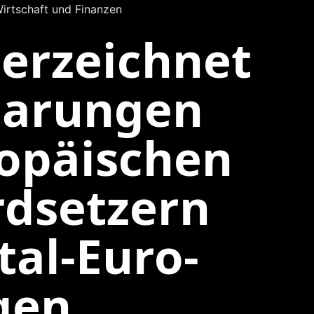
irtschaft und Finanzen
erzeichnet
barungen
ropäischen
rdsetzern
tal-Euro-
gen