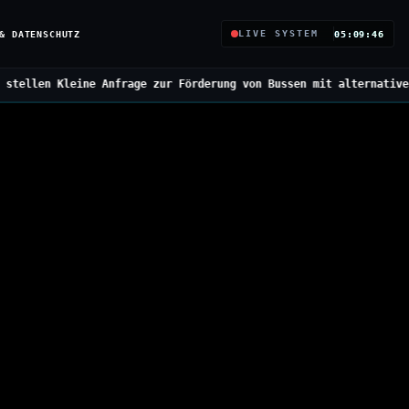
& DATENSCHUTZ
LIVE SYSTEM
05:09:47
 zur Förderung von Bussen mit alternativen Antrieben
///
Bundesreg