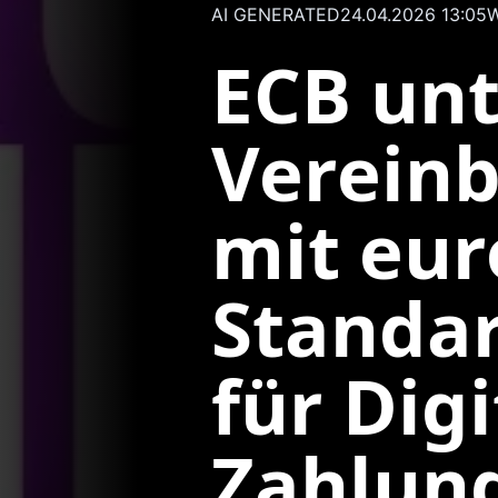
AI GENERATED
24.04.2026 13:05
W
ECB unt
Verein
mit eu
Standa
für Digi
Zahlun