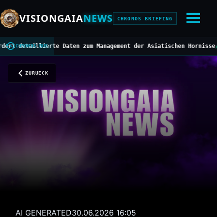
VISIONGAIA
NEWS
CHRONOS BRIEFING
taillierte Daten zum Management der Asiatischen Hornisse
///
Mitte
CHRONOS BUS
ZURUECK
AI GENERATED
30.06.2026 16:05