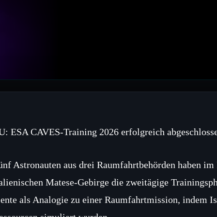
U: ESA CAVES‑Training 2026 erfolgreich abgeschloss
ünf Astronauten aus drei Raumfahrtbehörden haben 
talienischen Matese‑Gebirge die zweitägige Trainingsph
iente als Analogie zu einer Raumfahrtmission, indem Is
essourcen simuliert wurden.