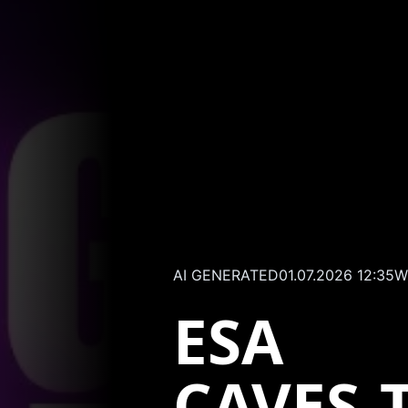
AI GENERATED
01.07.2026 12:35
W
ESA
CAVES‑T