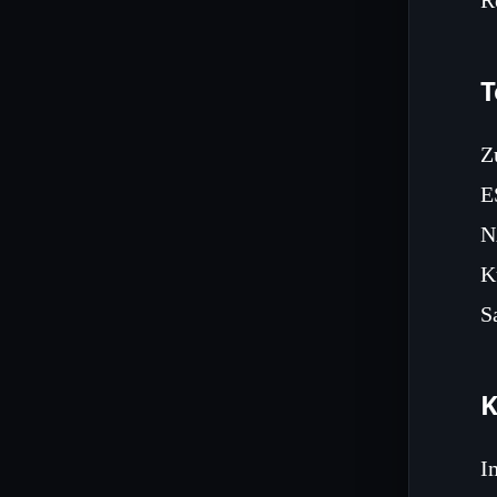
T
Z
E
N
K
S
K
I