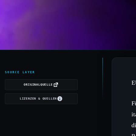
SOURCE LAYER
E
ORIGINALQUELLE
LIZENZEN & QUELLEN
F
i
d
R