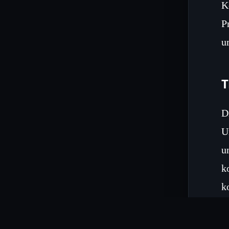
K
P
u
T
D
U
u
k
k
K