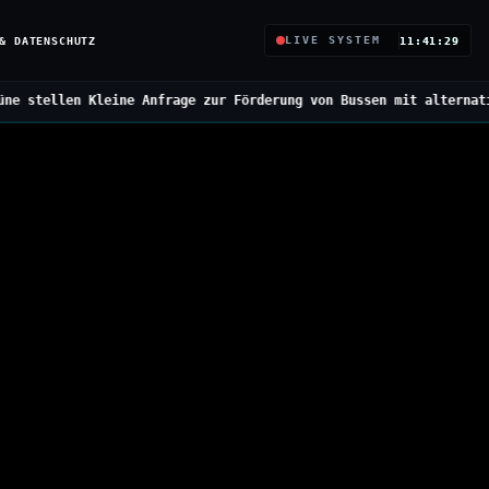
& DATENSCHUTZ
LIVE SYSTEM
11:41:30
rage zur Förderung von Bussen mit alternativen Antrieben
///
Bunde