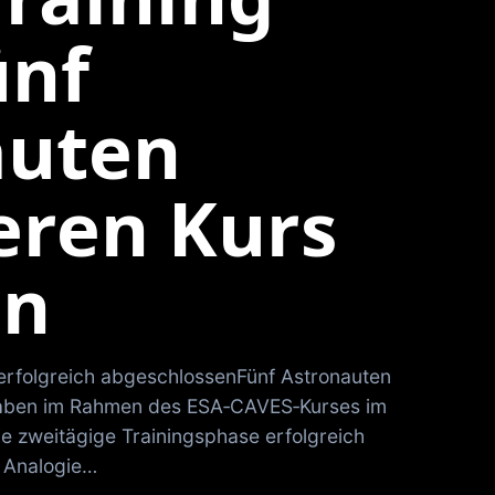
ünf
auten
eren Kurs
en
rfolgreich abgeschlossenFünf Astronauten
haben im Rahmen des ESA‑CAVES‑Kurses im
ie zweitägige Trainingsphase erfolgreich
s Analogie…