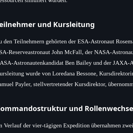
eilnehmer und Kursleitung
u den Teilnehmern gehörten der ESA‑Astronaut Rosem
SA‑Reserveastronaut John McFall, der NASA‑Astronau
ASA‑Astronautenkandidat Ben Bailey und der JAXA‑As
ursleitung wurde von Loredana Bessone, Kursdirekto
amuel Payler, stellvertretender Kursdirektor, übernom
ommandostruktur und Rollenwechse
m Verlauf der vier‑tägigen Expedition übernahmen zwei