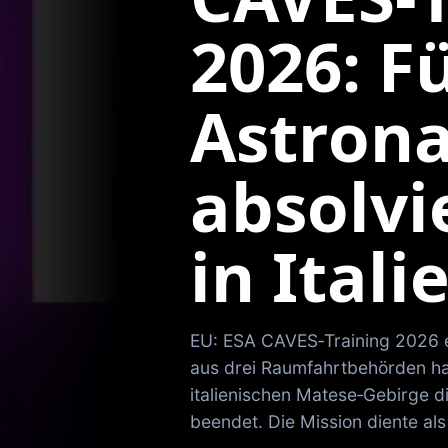
2026: F
Astron
absolvi
in Itali
EU: ESA CAVES‑Training 2026 e
aus drei Raumfahrtbehörden 
italienischen Matese‑Gebirge d
beendet. Die Mission diente al