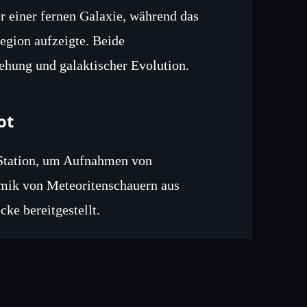
 einer fernen Galaxie, während das
egion aufzeigte. Beide
ehung und galaktischer Evolution.
ot
 Station, um Aufnahmen von
amik von Meteoritenschauern aus
ke bereitgestellt.
lion“
kler DON’T NOD ein, um das