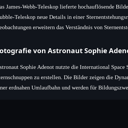
as James‑Webb‑Teleskop lieferte hochauflösende Bilder
ubble‑Teleskop neue Details in einer Sternentstehungsr
eobachtungen erweitern das Verständnis von Sternentst
otografie von Astronaut Sophie Aden
stronaut Sophie Adenot nutzte die International Space
ternschnuppen zu erstellen. Die Bilder zeigen die Dyn
iner erdnahen Umlaufbahn und werden für Bildungszwec
ooperation mit DON’T NOD für „Aphe
ie ESA ging eine Partnerschaft mit dem Spieleentwic