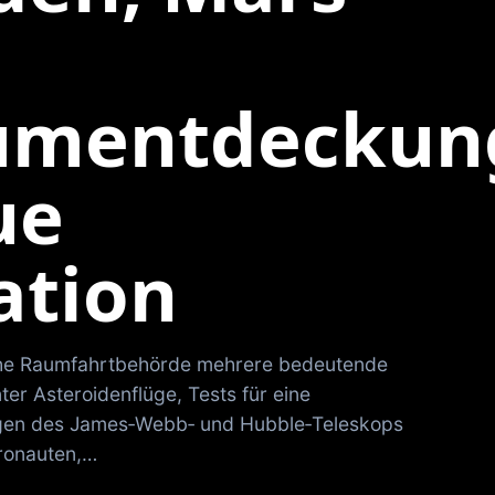
umentdeckun
ue
ation
che Raumfahrtbehörde mehrere bedeutende
ter Asteroidenflüge, Tests für eine
gen des James‑Webb‑ und Hubble‑Teleskops
tronauten,…