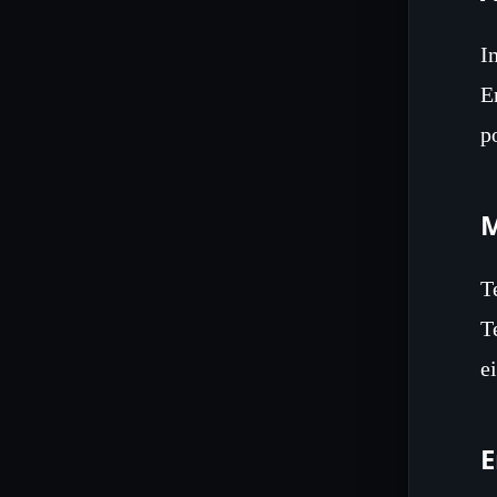
I
E
p
M
T
T
e
E