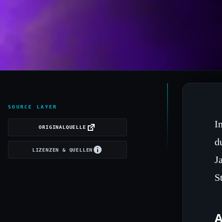
SOURCE LAYER
I
ORIGINALQUELLE
d
LIZENZEN & QUELLEN
J
S
A