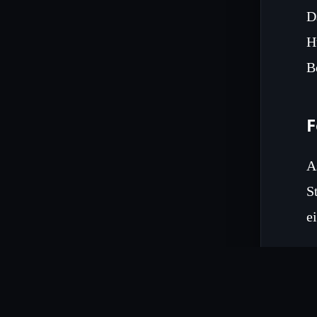
D
H
B
F
A
S
e
K
D