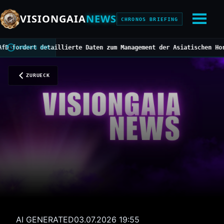
VISIONGAIA
NEWS
CHRONOS BRIEFING
dert detaillierte Daten zum Management der Asiatischen Hornisse
/
CHRONOS BUS
ZURUECK
AI GENERATED
03.07.2026 19:55