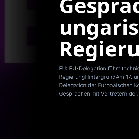
Gesprä
ungari
Regier
EU: EU-Delegation führt techn
RegierungHintergrundAm 17. und
Delegation der Europäischen K
Gesprächen mit Vertretern der