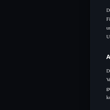
D
F
u
U
D
V
g
k