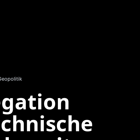
Geopolitik
egation
echnische