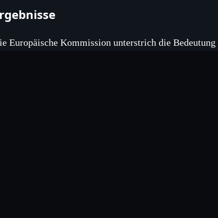
rgebnisse
ie Europäische Kommission unterstrich die Bedeutung
ündigte an, dass weitere technische Dialoge folgen werd
nteresse an einer konstruktiven Partnerschaft und an de
eitpläne.
usblick
m Kontext der bevorstehenden Regierungsbildung in Un
usätzliche Gespräche stattfinden, um die Fortschritte 
orzunehmen. Die Kommission bleibt engagiert, die eur
emeinsam mit Ungarn umzusetzen.