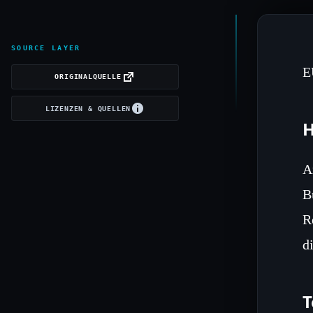
SOURCE LAYER
E
ORIGINALQUELLE
LIZENZEN & QUELLEN
H
A
B
R
d
T