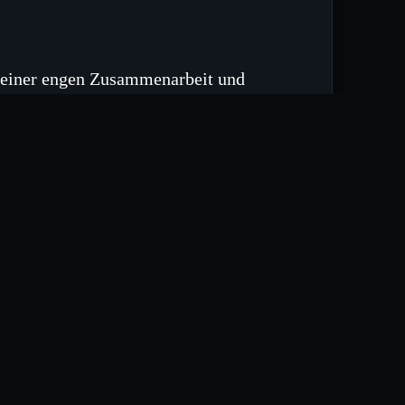
 einer engen Zusammenarbeit und
en. Beide Seiten betonten ihr
r Einhaltung der vereinbarten
garn sollen im zweiten Quartal
zu prüfen und mögliche Anpassungen
opäischen Werte und Ziele