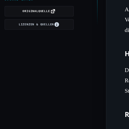
A
ORIGINALQUELLE
V
LIZENZEN & QUELLEN
d
H
D
R
S
R