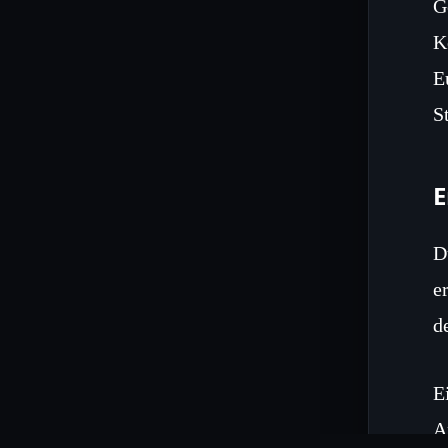
G
K
E
S
E
D
e
d
E
A