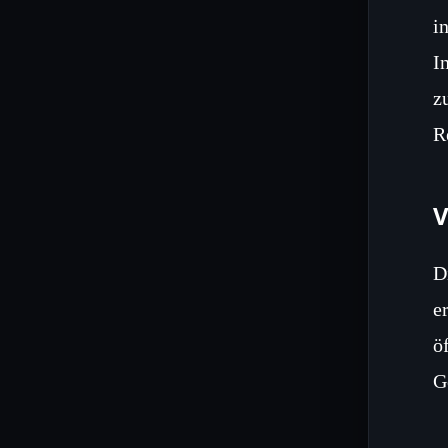
i
I
z
R
V
D
e
ö
G