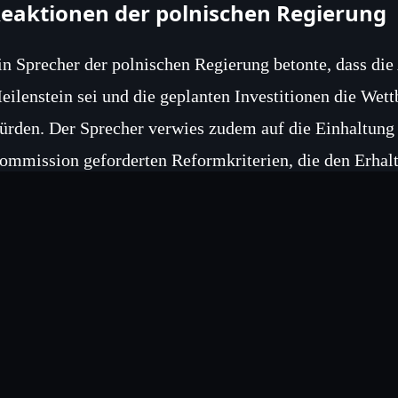
eaktionen der polnischen Regierung
in Sprecher der polnischen Regierung betonte, dass die
eilenstein sei und die geplanten Investitionen die Wet
ürden. Der Sprecher verwies zudem auf die Einhaltung
ommission geforderten Reformkriterien, die den Erhalt 
eitere Zahlungen und Ausblick
ach Angaben der Europäischen Kommission wird die 
uartal geprüft, wobei die Erfüllung zusätzlicher Refor
eobachter gehen davon aus, dass die fortlaufenden Za
olens weiter stärken und zur Erreichung der EU-weiten