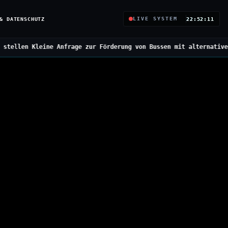
& DATENSCHUTZ
LIVE SYSTEM
22:52:12
frage zur Förderung von Bussen mit alternativen Antrieben
///
Bund