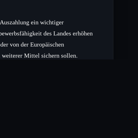
 Auszahlung ein wichtiger
tbewerbsfähigkeit des Landes erhöhen
 der von der Europäischen
weiterer Mittel sichern sollen.
nächste Tranche im kommenden
mbedingungen Voraussetzung ist.
hlungen das Wachstumspotenzial
 Klimaziele beitragen werden.