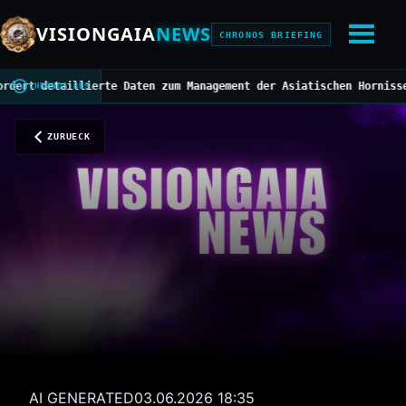
VISIONGAIA
NEWS
CHRONOS BRIEFING
etaillierte Daten zum Management der Asiatischen Hornisse
///
Mitt
CHRONOS BUS
ZURUECK
AI GENERATED
03.06.2026 18:35