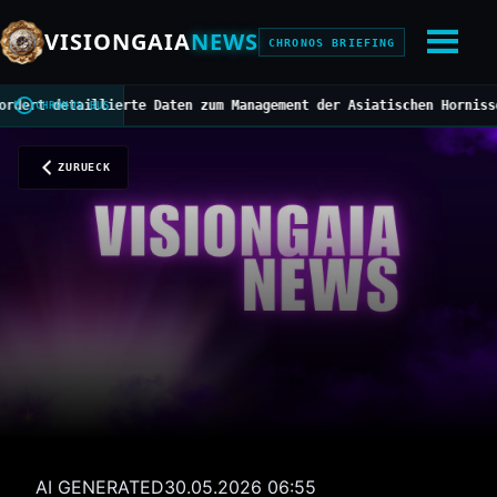
VISIONGAIA
NEWS
CHRONOS BRIEFING
 detaillierte Daten zum Management der Asiatischen Hornisse
///
Mi
CHRONOS BUS
ZURUECK
AI GENERATED
30.05.2026 06:55