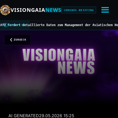
VISIONGAIA
NEWS
CHRONOS BRIEFING
dert detaillierte Daten zum Management der Asiatischen Hornisse
/
CHRONOS BUS
ZURUECK
AI GENERATED
29.05.2026 15:25