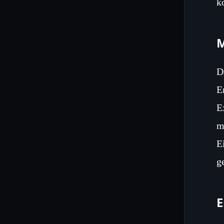
k
M
D
E
E
m
E
g
E