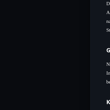
D
A
n
S
G
N
I
b
K