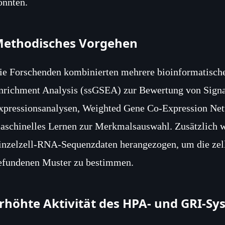
önnten.
ethodisches Vorgehen
ie Forschenden kombinierten mehrere bioinformatisch
nrichment Analysis (ssGSEA) zur Bewertung von Signal
xpressionsanalysen, Weighted Gene Co‑Expression N
aschinelles Lernen zur Merkmalsauswahl. Zusätzlich 
inzelzell‑RNA‑Sequenzdaten herangezogen, um die zel
efundenen Muster zu bestimmen.
rhöhte Aktivität des HPA‑ und GRI‑Sy