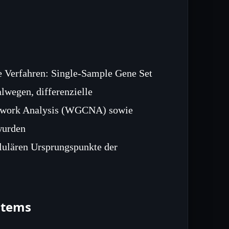
e Verfahren: Single‑Sample Gene Set
wegen, differenzielle
etwork Analysis (WGCNA) sowie
wurden
lulären Ursprungspunkte der
stems