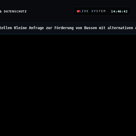
& DATENSCHUTZ
LIVE SYSTEM
14:46:43
ur Förderung von Bussen mit alternativen Antrieben
///
Bundesregie