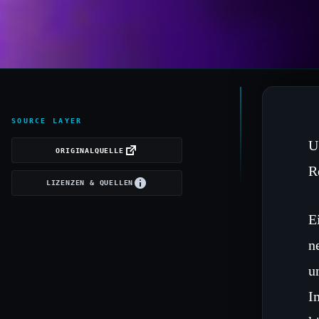
SOURCE LAYER
U
ORIGINALQUELLE
R
LIZENZEN & QUELLEN
E
n
u
I