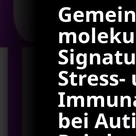
Gemei
moleku
Signatu
Stress‑
Immun
bei Aut