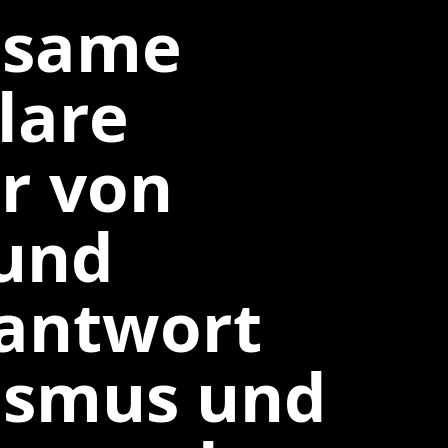
nsame
lare
r von
 und
antwort
ismus und