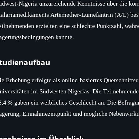
üdwest‑Nigeria unzureichende Kenntnisse über die ko
alariamedikaments Artemether‑Lumefantrin (A/L) besi
eilnehmenden erzielten eine schlechte Punktzahl, währen
agerungsbedingungen kannte.
tudienaufbau
ie Erhebung erfolgte als online‑basiertes Querschnittsu
niversitäten im Südwesten Nigerias. Die Teilnehmenden
8,4 % gaben ein weibliches Geschlecht an. Die Befragu
agerung, Einnahmezeitpunkt und mögliche Nebenwirku
rgebnisse im Überblick