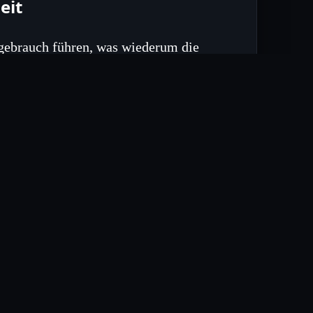
eit
gebrauch führen, was wiederum die
stigt. Die Studie unterstreicht
ahmen, um die Wirksamkeit von
esundheitserziehungsprogramme vor,
sieren. Integration von
lärungskampagnen über digitale