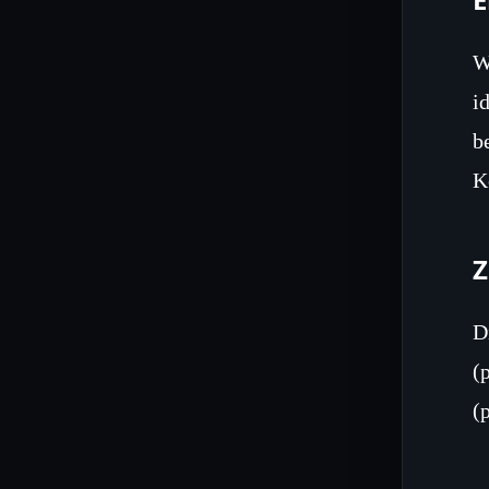
W
i
b
K
Z
D
(
(