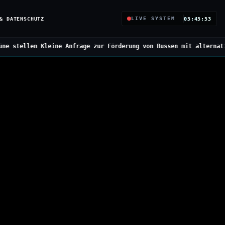
& DATENSCHUTZ
LIVE SYSTEM
05:45:54
rage zur Förderung von Bussen mit alternativen Antrieben
///
Bunde