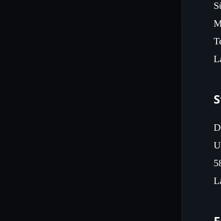
S
M
T
L
S
D
U
5
L
E