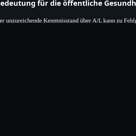
edeutung für die öffentliche Gesundh
er unzureichende Kenntnisstand über A/L kann zu Fehl
ntwicklung von antimikrobieller Resistenz (AMR) begün
amit die Notwendigkeit präventiver Aufklärungsmaßn
alariabehandlungen zu erhalten.
andlungsempfehlungen
uf Basis der Befunde schlagen die Autoren gezielte G
ie insbesondere junge Erwachsene an Hochschulen adres
nformationsmodulen in bestehende Lehrpläne und Aufk
edien könnten die Wissenslücken schließen.