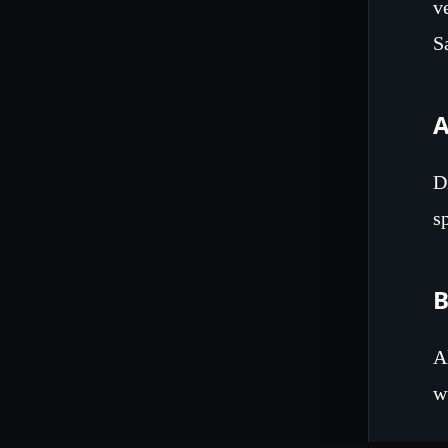
v
S
A
D
s
B
A
w