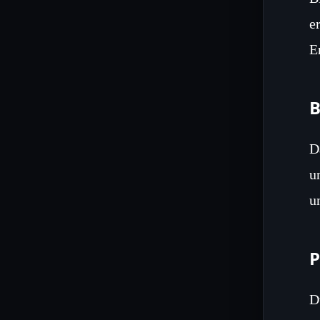
e
E
B
D
u
u
P
D