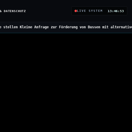
& DATENSCHUTZ
LIVE SYSTEM
13:46:54
ge zur Förderung von Bussen mit alternativen Antrieben
///
Bundesr