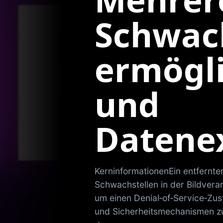
Schwac
ermögl
und
Datenex
KerninformationenEin entfernt
Schwachstellen in der Bildver
um einen Denial‑of‑Service‑Zus
und Sicherheitsmechanismen z