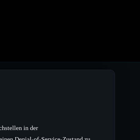
hstellen in der
einen Denial‑of‑Service‑Zustand zu