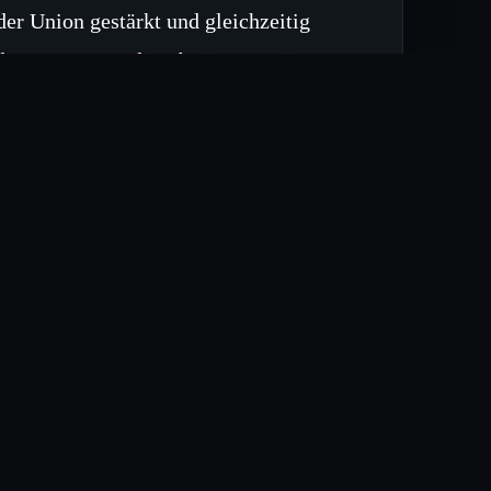
er Union gestärkt und gleichzeitig
des Rates trägt die Abstimmung in
lichen Binnenmarktes bei.
linien zur Reduzierung von
an für den Ausbau von
Grundlage für die aktuelle
ert.