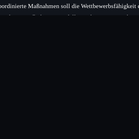
oordinierte Maßnahmen soll die Wettbewerbsfähigkeit d
ie Klimaverpflichtungen erfüllt werden. Laut Angaben 
iesen Bereichen wesentlich zur Schaffung eines einheit
orherige Beschlüsse
n den letzten Sitzungen des Rates wurden bereits Richt
O₂‑Emissionen im Verkehrssektor sowie ein Aktionspl
reitbandnetzen beschlossen. Diese Vorgaben bilden die 
iskussion und werden voraussichtlich weiter konkretisi
rwartete Folgen