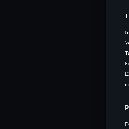
I
V
T
E
E
u
P
D