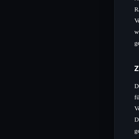
R
V
w
g
Z
D
f
V
D
g