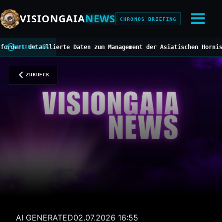
VISIONGAIA
NEWS
CHRONOS BRIEFING
 detaillierte Daten zum Management der Asiatischen Hornisse
///
Mi
CHRONOS BUS
ZURUECK
AI GENERATED
02.07.2026 16:55