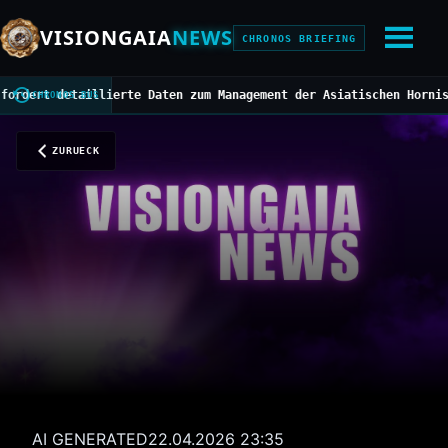
VISIONGAIA
NEWS
CHRONOS BRIEFING
t detaillierte Daten zum Management der Asiatischen Hornisse
///
M
CHRONOS BUS
ZURUECK
AI GENERATED
22.04.2026 23:35