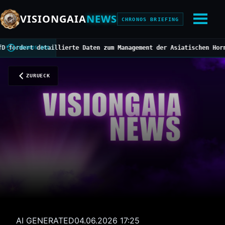
VISIONGAIA
NEWS
CHRONOS BRIEFING
ert detaillierte Daten zum Management der Asiatischen Hornisse
//
CHRONOS BUS
ZURUECK
AI GENERATED
04.06.2026 17:25