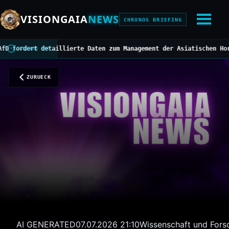
VISIONGAIA
NEWS
CHRONOS BRIEFING
ert detaillierte Daten zum Management der Asiatischen Hornisse
//
CHRONOS BUS
ZURUECK
AI GENERATED
07.07.2026 21:10
Wissenschaft und Fors