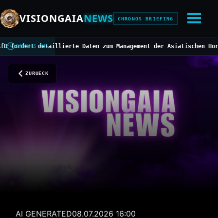
VISIONGAIA
NEWS
CHRONOS BRIEFING
dert detaillierte Daten zum Management der Asiatischen Hornisse
/
CHRONOS BUS
ZURUECK
AI GENERATED
08.07.2026 16:00