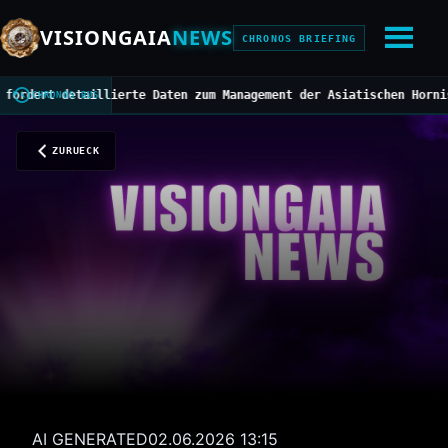
VISIONGAIA
NEWS
CHRONOS BRIEFING
t detaillierte Daten zum Management der Asiatischen Hornisse
///
M
CHRONOS BUS
ZURUECK
AI GENERATED
02.06.2026 13:15