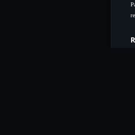
P
r
R
K
a
D
i
A
w