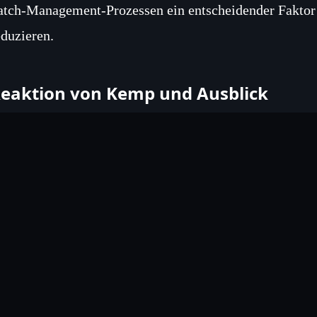
atch‑Management‑Prozessen ein entscheidender Faktor s
eduzieren.
eaktion von Kemp und Ausblick
emp Technologies hat bereits ein Update veröffentlicht
dressiert, und stellt entsprechende Anleitungen für die
er Vorfall unterstreicht die Notwendigkeit regelmäßige
nsbesondere bei kritischen Infrastrukturen, die stark 
nalysten verweisen darauf, dass ähnliche Schwachstell
eitreichenden Störungen geführt haben, wodurch die ak