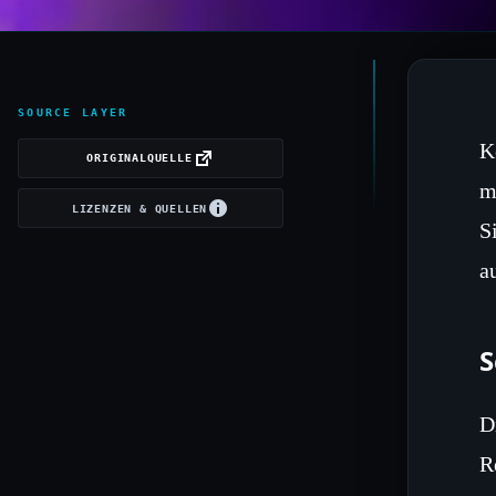
SOURCE LAYER
K
ORIGINALQUELLE
m
LIZENZEN & QUELLEN
S
a
S
D
R