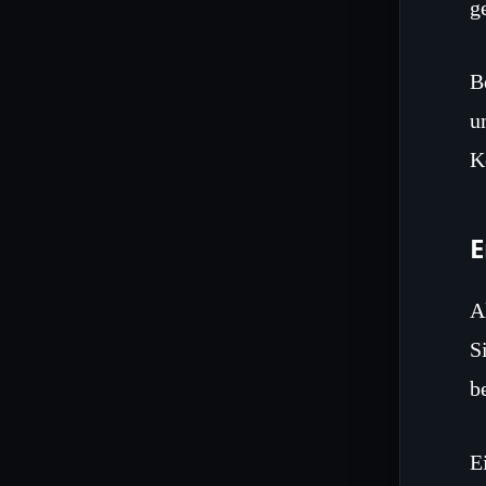
g
B
u
K
A
S
b
E