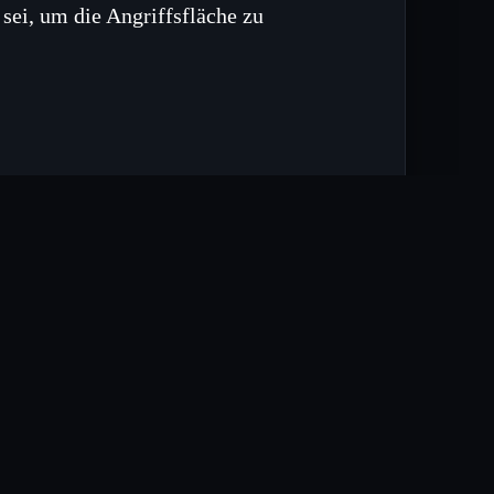
ei, um die Angriffsfläche zu
, das die genannten Schwachstellen
 Implementierung bereit.
r Sicherheitsüberprüfungen,
von LoadBalancing‑Lösungen abhängen.
en in der Vergangenheit zu
tuelle Warnung als präventiver