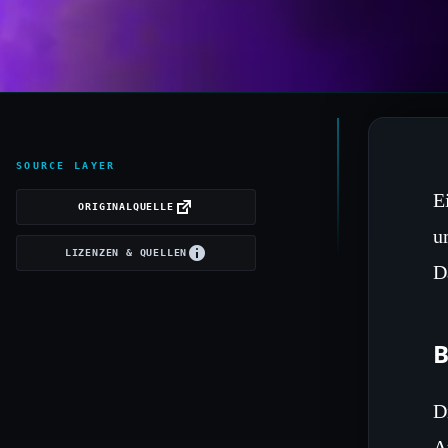
SOURCE LAYER
E
ORIGINALQUELLE
u
LIZENZEN & QUELLEN
D
B
D
A