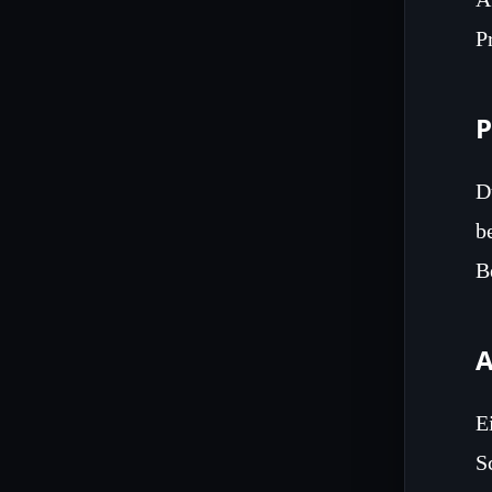
P
P
D
b
B
A
E
S