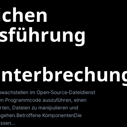
ichen
sführung
unterbrechun
hwachstellen im Open‑Source‑Dateidienst
en Programmcode auszuführen, einen
arten, Dateien zu manipulieren und
mgehen.Betroffene KomponentenDie
assen…