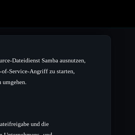
urce‑Dateidienst Samba ausnutzen,
f‑Service‑Angriff zu starten,
zu umgehen.
teifreigabe und die
en Unternehmens‑ und