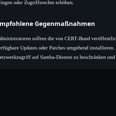
ringen oder Zugriffsrechte erhöhen.
Empfohlene Gegenmaßnahmen
dministratoren sollten die von CERT‑Bund veröffentlic
erfügbare Updates oder Patches umgehend installieren.
etzwerkzugriff auf Samba‑Dienste zu beschränken und 
eiteres Vorgehen
etroffene Organisationen sollten ihre Systeme auf An
ntersuchen und im Zweifel Incident‑Response‑Prozesse 