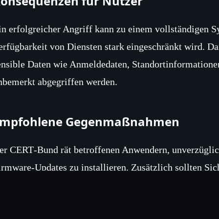
onsequenzen für Nutzer
in erfolgreicher Angriff kann zu einem vollständigen S
erfügbarkeit von Diensten stark eingeschränkt wird. Da
ensible Daten wie Anmeldedaten, Standortinformation
nbemerkt abgegriffen werden.
Empfohlene Gegenmaßnahmen
er CERT‑Bund rät betroffenen Anwendern, unverzüglich
irmware‑Updates zu installieren. Zusätzlich sollten Sic
icht benötigte Netzwerkdienste deaktiviert werden, um 