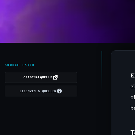
SOURCE LAYER
E
ORIGINALQUELLE
e
LIZENZEN & QUELLEN
o
b
T