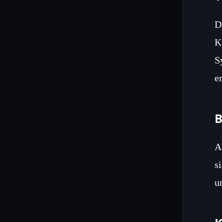
D
K
S
e
B
A
s
u