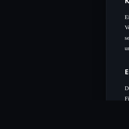
K
E
V
s
u
D
F
n