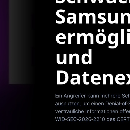
Samsun
ermögl
und
Datenex
Ein Angreifer kann mehrere S
ausnutzen, um einen Denial‑of‑S
vertrauliche Informationen offe
WID‑SEC‑2026‑2210 des CERT‑