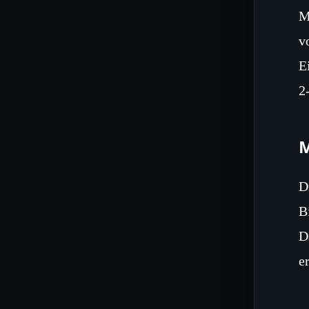
M
v
E
2
M
D
B
D
e