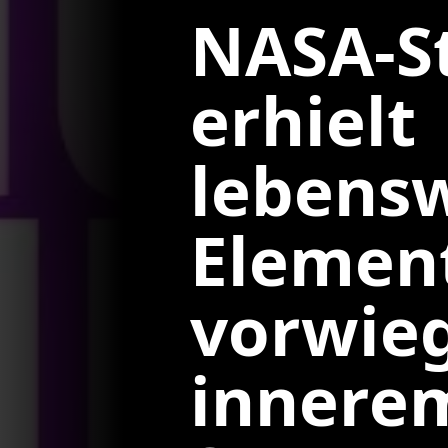
NASA‑St
erhielt
lebensw
Elemen
vorwie
innere