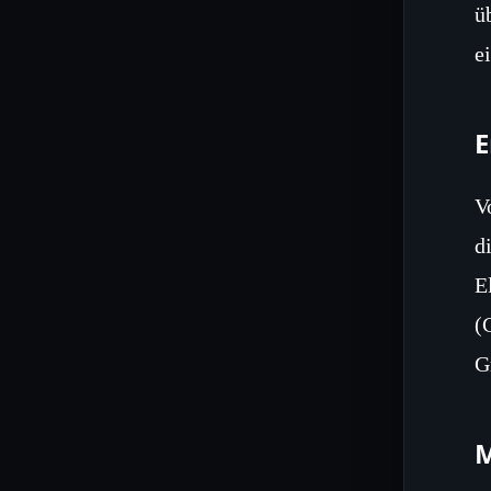
ü
e
E
V
d
E
(
G
M