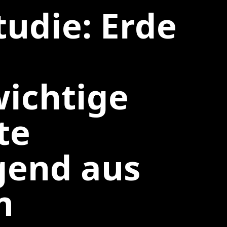
udie: Erde
ichtige
te
gend aus
m