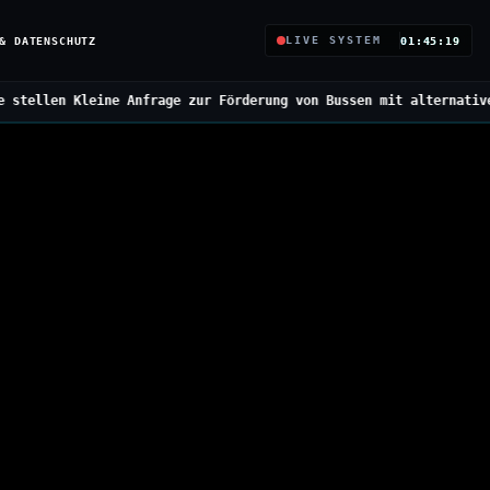
& DATENSCHUTZ
LIVE SYSTEM
01:45:20
 zur Förderung von Bussen mit alternativen Antrieben
///
Bundesreg