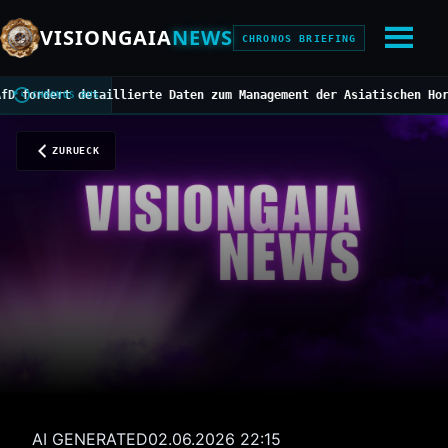
VISIONGAIA
NEWS
CHRONOS BRIEFING
dert detaillierte Daten zum Management der Asiatischen Hornisse
/
CHRONOS BUS
ZURUECK
AI GENERATED
02.06.2026 22:15