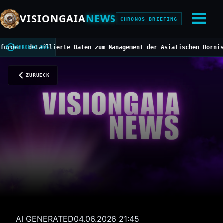
VISIONGAIA
NEWS
CHRONOS BRIEFING
detaillierte Daten zum Management der Asiatischen Hornisse
///
Mit
CHRONOS BUS
ZURUECK
AI GENERATED
04.06.2026 21:45