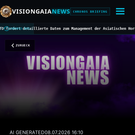
VISIONGAIA
NEWS
CHRONOS BRIEFING
dert detaillierte Daten zum Management der Asiatischen Hornisse
/
CHRONOS BUS
ZURUECK
AI GENERATED
08.07.2026 16:10