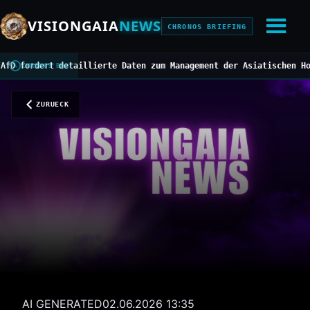
VISIONGAIA
NEWS
CHRONOS BRIEFING
ert detaillierte Daten zum Management der Asiatischen Hornisse
//
CHRONOS BUS
ZURUECK
AI GENERATED
02.06.2026 13:35