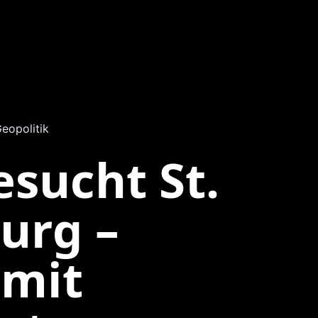
eopolitik
esucht St.
urg –
 mit