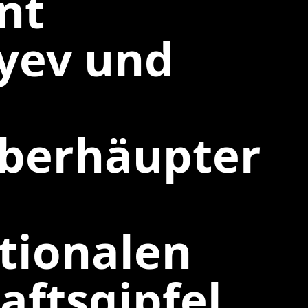
nt
yev und
e
oberhäupter
tionalen
aftsgipfel