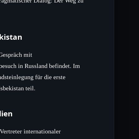
Pragmatischer Dialog: Der Weg zu
kistan
 Gespräch mit
besuch in Russland befindet. Im
steinlegung für die erste
bekistan teil.
dien
Vertreter internationaler