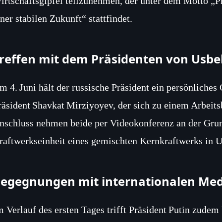
irtschaftsgipfel teilzunehmen, der unter dem Motto „
iner stabilen Zukunft“ stattfindet.
reffen mit dem Präsidenten von Usbe
m 4. Juni hält der russische Präsident ein persönliches
räsident Shavkat Mirziyoyev, der sich zu einem Arbeits
nschluss nehmen beide per Videokonferenz an der Grund
raftwerkseinheit eines gemischten Kernkraftwerks in Us
egegnungen mit internationalen Me
m Verlauf des ersten Tages trifft Präsident Putin zudem 