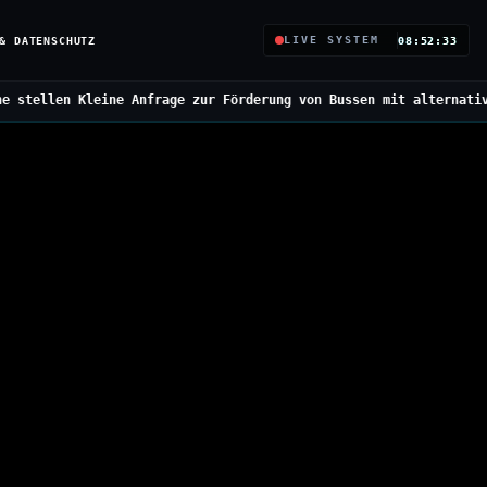
& DATENSCHUTZ
LIVE SYSTEM
08:52:34
rage zur Förderung von Bussen mit alternativen Antrieben
///
Bunde