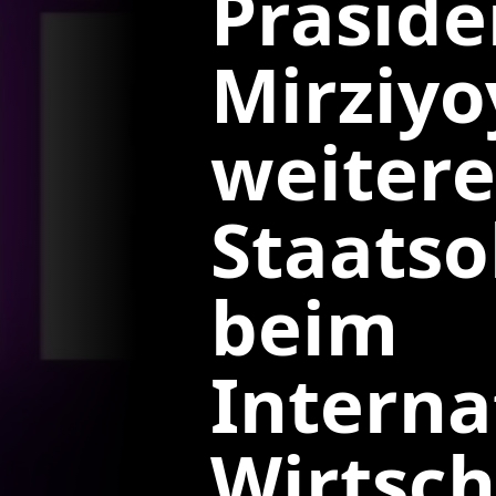
Präside
Mirziyo
weiter
Staats
beim
Interna
Wirtsch