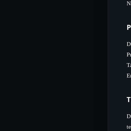
N
P
D
P
T
E
T
D
t