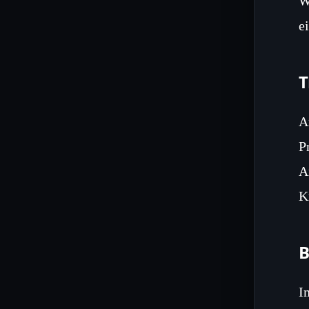
W
e
T
A
P
A
K
B
I