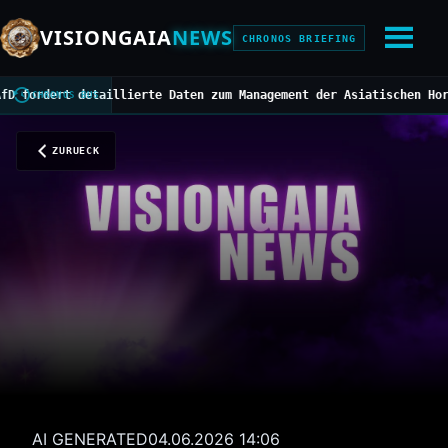
VISIONGAIA
NEWS
CHRONOS BRIEFING
dert detaillierte Daten zum Management der Asiatischen Hornisse
/
CHRONOS BUS
ZURUECK
AI GENERATED
04.06.2026 14:06