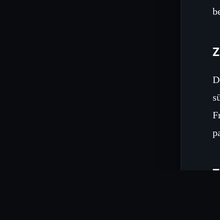
b
Z
D
s
F
p
T
D
u