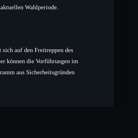
 aktuellen Wahlperiode.
t sich auf den Freitreppen des
her können die Vorführungen im
gramm aus Sicherheitsgründen
ders‑Hauses wird mit moderner Film‑
 Bild auch bei wechselnden