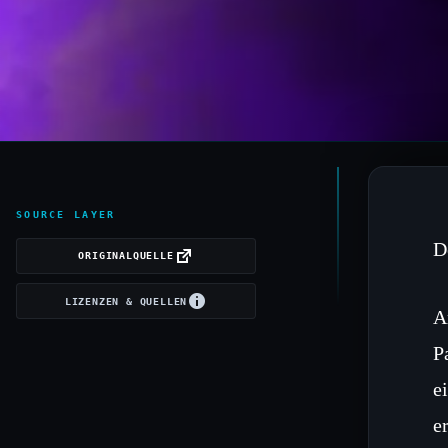
SOURCE LAYER
D
ORIGINALQUELLE
LIZENZEN & QUELLEN
A
P
e
e