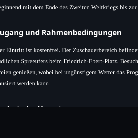
eginnend mit dem Ende des Zweiten Weltkriegs bis zur
ugang und Rahmenbedingungen
er Eintritt ist kostenfrei. Der Zuschauerbereich befinde
üdlichen Spreeufers beim Friedrich‑Ebert‑Platz. Besuc
reien genießen, wobei bei ungünstigem Wetter das Pro
ausiert werden kann.
echnische Umsetzung
ie historische Fassadenfläche des Marie‑Elisabeth‑Lü
nd Lichtprojektionstechnik ausgestattet, um ein klares