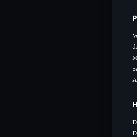
P
V
d
M
S
A
H
D
D