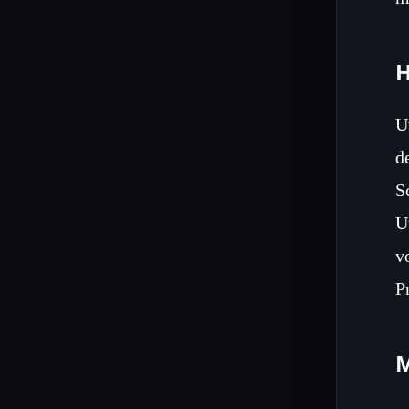
H
U
d
S
U
v
P
M