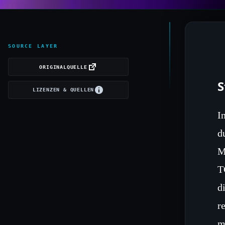
SOURCE LAYER
ORIGINALQUELLE
S
LIZENZEN & QUELLEN
I
d
M
T
d
r
m