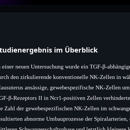
tudienergebnis im Überblick
n einer neuen Untersuchung wurde ein TGF‑β‑abhängiger
urch den zirkulierende konventionelle NK‑Zellen in w
ausuterus ansässige, gewebespezifische NK‑Zellen um
GF‑β‑Rezeptors II in Ncr1‑positiven Zellen verhinder
ie Zahl der gewebespezifischen NK‑Zellen im schwange
esultierten abnorme Umbauprozesse der Spiralarterien, 
ittleren Schwangerschaftsphase und letztlich kleinere 