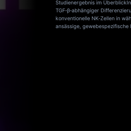
Studienergebnis im ÜberblickI
TGF‑β‑abhängiger Differenzieru
konventionelle NK‑Zellen in w
ansässige, gewebespezifische