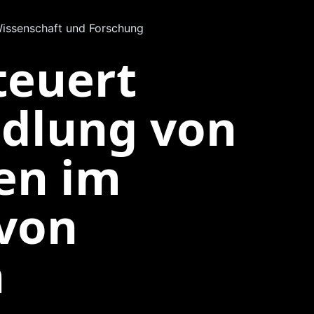
issenschaft und Forschung
teuert
lung von
en im
 von
n