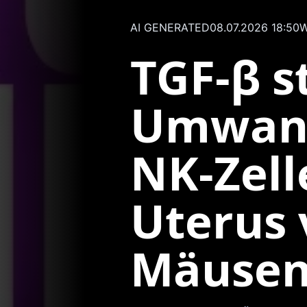
AI GENERATED
08.07.2026 18:50
W
TGF‑β s
Umwand
NK‑Zell
Uterus
Mäuse