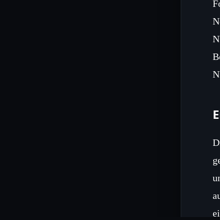
F
N
N
B
N
E
D
g
u
a
e