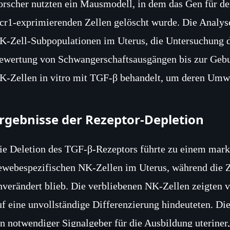
orscher nutzten ein Mausmodell, in dem das Gen für de
cr1‑exprimierenden Zellen gelöscht wurde. Die Analys
K‑Zell‑Subpopulationen im Uterus, die Untersuchung de
ewertung von Schwangerschaftsausgängen bis zur Gebur
K‑Zellen in vitro mit TGF‑β behandelt, um deren Umwa
rgebnisse der Rezeptor‑Depletion
ie Deletion des TGF‑β‑Rezeptors führte zu einem mar
ewebespezifischen NK‑Zellen im Uterus, während die Z
nverändert blieb. Die verbliebenen NK‑Zellen zeigten 
uf eine unvollständige Differenzierung hindeuteten. Di
in notwendiger Signalgeber für die Ausbildung uteriner