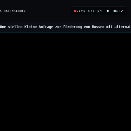
& DATENSCHUTZ
LIVE SYSTEM
01:48:13
Anfrage zur Förderung von Bussen mit alternativen Antrieben
///
Bu