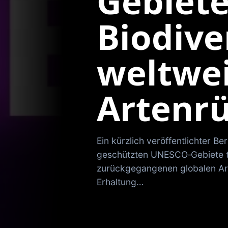
Gebiet
Biodive
weltwe
Artenr
Ein kürzlich veröffentlichter B
geschützten UNESCO‑Gebiete tr
zurückgegangenen globalen Art
Erhaltung…