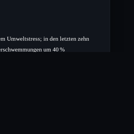
em Umweltstress; in den letzten zehn
Überschwemmungen um 40 %
vier UNESCO‑Standorten einen
: Die Wiederherstellung geschädigter
rten und die Einbindung indigener
che Maßnahmen gelten, um die