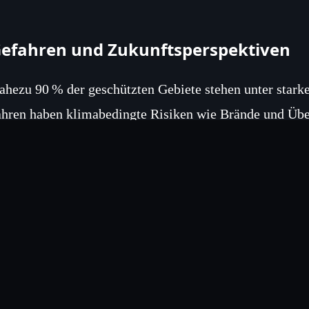
efahren und Zukunftsperspektiven
ahezu 90 % der geschützten Gebiete stehen unter stark
ahren haben klimabedingte Risiken wie Brände und 
ugenommen. Experten warnen, dass bis 2050 ein von 
ritischen Kipppunkt erreichen könnte.
andlungsempfehlungen
er Bericht fordert ein verstärktes globales Engagement
kosysteme, grenzüberschreitender Schutz wandernder A
ölker und lokaler Gemeinschaften sollen als strategis