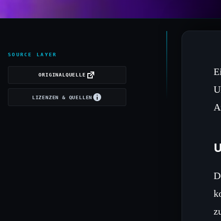
SOURCE LAYER
E
ORIGINALQUELLE
U
LIZENZEN & QUELLEN
A
U
D
k
z