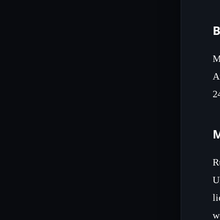
B
M
A
2
M
R
U
l
w