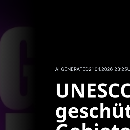
AI GENERATED
21.04.2026 23:25
U
UNESCO
geschü