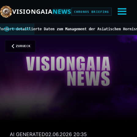
VISIONGAIA
NEWS
CHRONOS BRIEFING
 detaillierte Daten zum Management der Asiatischen Hornisse
///
Mi
CHRONOS BUS
ZURUECK
AI GENERATED
02.06.2026 20:35